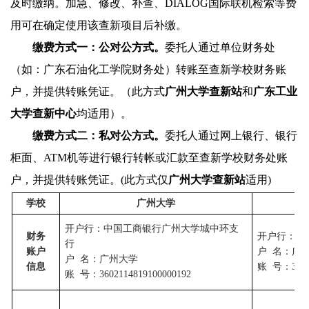
及时缴纳。加急、修改、补查、
DIALOG
国际联机检索等费
用可在确定使用该查新项目后补缴。
缴费方式一：公对公方式。
委托人通过单位财务处
（如：广东石油化工学院财务处）转账至查新学校财务账
户
，并提供转账凭证
。（此方式
广州大学查新站
和
广东工业
大学查新中心
均适用）。
缴费方式二：私对公方式。
委托人通过网上银行、银行
柜面、
ATM
机等进行银行转帐或汇款至查新学校财务处账
户
，并提供转账凭证
。
(
此方式仅
广州大学查新站
适用
)
学校
广州大学
开户行：中国工商银行广州大学城中环支
财务
开户行：中
行
账户
户 名：广
户 名：广州大学
信息
账 号：
360
账 号：
3602114819100000192