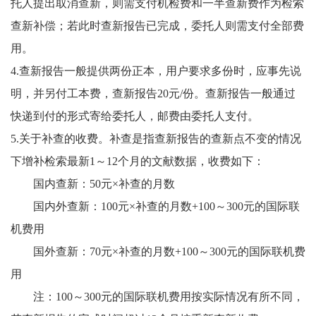
托人提出取消查新，则需支付机检费和一半查新费作为检索
查新补偿；若此时查新报告已完成，委托人则需支付全部费
用。
4.
查新报告一般提供两份正本，用户要求多份时，应事先说
明，并另付工本费，查新报告
20
元
/
份。
查新报告一般通过
快递到付的形式寄给委托人，邮费由委托人支付。
5.
关于补查的收费。补查是指查新报告的查新点不变的情况
下增补检索最新
1
～
12
个月的文献数据，收费如下：
国内查新：
50
元×补查的月数
国内外查新：
100
元×补查的月数
+100
～
300
元的国际联
机费用
国外查新：
70
元×补查的月数
+100
～
300
元的国际联机费
用
注：
100
～
300
元的国际联机费用按实际情况有所不同，