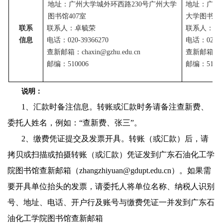
地址：广州大学城外环西路230号广州大学
地址：广州
图书馆407室
大学图书馆
联系
联系人：卓毓荣
联系人：邱
信息
电话：020-39366270
电话：020-39
查新邮箱：chaxin@gzhu.edu.cn
查新邮箱：tsgc
邮编：510006
邮编：51000
说明
：
1
、
汇款时备注信息。转账或汇款时
务请备注查新费、
委托人姓名，例如：
“
查新费、张三
”
。
2
、缴费凭证提交及发票开具。转账（或汇款）后，请
拷贝或扫描或拍摄转账（或汇款）凭证发到广东石油化工学
院图书馆查新邮箱（zhangzhiyuan@gdupt.edu.cn）。如果需
要开具单位抬头的发票，请委托人将单位名称、纳税人识别
号、地址、电话、开户行及账号与缴费凭证一并发到广东石
油化工学院图书馆查新邮箱