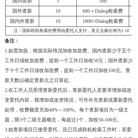
国内查新
5
500
国外查新
10
600＋Dialog检索费
8
国内外查新
10
1000+Dialog检索费
1
注：国际联机检索的费用由委托人支付，美元兑换比例为1:10（
备注：
1.
如需加急，根据实际情况加收加急费。国内查新少于五个
工作日须收加急费，提前一个工作日加收
50
元；国外查新少
于十个工作日须收加急费，提前一个工作日加收
100
元。查
新天数以确定查新点之日算起。
2.
在工作人员受理查新委托后，查新委托人若要求增加或改
变委托内容，视增加或改变情况，可作补充查新或重新委托
处理，收费额度另加
40%
～
100%
。每个查新项目为一级主
题，限
3
个二级主题概念，每超过
1
个，加收
50-100
元。
3.
如查新项目已接受委托，且已完成联机检索工作时，若委