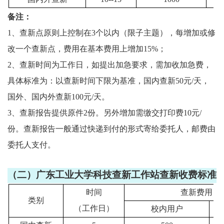
备注：
1
、查新点原则上控制在
3
个以内（限子主题），每增加或修
改一个查新点，费用在基本费用上增加
15%
；
2
、查新时间为工作日，如提出加急要求，需加收加急费，
具体标准为：以查新时间下限为基准，国内查新
50
元
/
天，
国外、国内外查新
100
元
/
天。
3
、查新报告提供原件
2
份。另外增加需缴交打印费
10
元
/
份。查新报告一般通过快递到付的形式寄给委托人，邮费由
委托人支付。
（二）广东工业大学科技查新工作站查新收费标准
时间
查新费用（
类别
（工作日）
校内用户